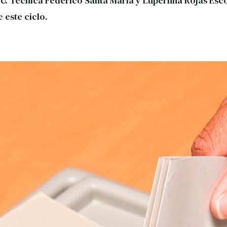
 U. Técnica Federico Santa María y Luperfina Rojas Esco
 este ciclo.