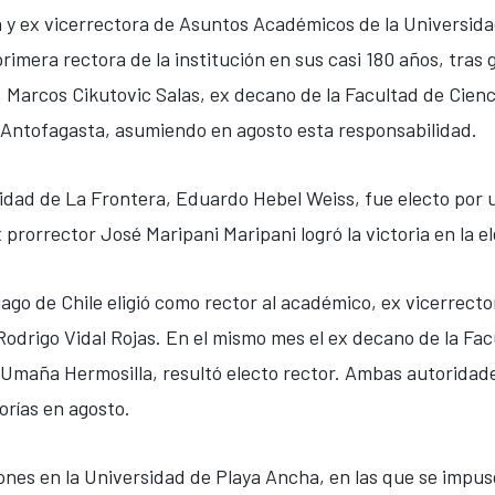
y ex vicerrectora de Asuntos Académicos de la Universidad
primera rectora de la institución en sus casi 180 años, tra
 Marcos Cikutovic Salas, ex decano de la Facultad de Cienci
e Antofagasta, asumiendo en agosto esta responsabilidad.
rsidad de La Frontera, Eduardo Hebel Weiss, fue electo por
 prorrector José Maripani Maripani logró la victoria en la e
tiago de Chile eligió como rector al académico, ex vicerrect
 Rodrigo Vidal Rojas. En el mismo mes el ex decano de la Fa
o Umaña Hermosilla, resultó electo rector. Ambas autorida
orías en agosto.
nes en la Universidad de Playa Ancha, en las que se impus